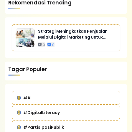
Rekomendasi Trending
Strategi Meningkatkan Penjualan
Melalui Digital Marketing Untuk
Bisnis Yang Lebih Kompetitif
0
0
Tagar Populer
#AI
#DigitalLiteracy
#PartisipasiPublik