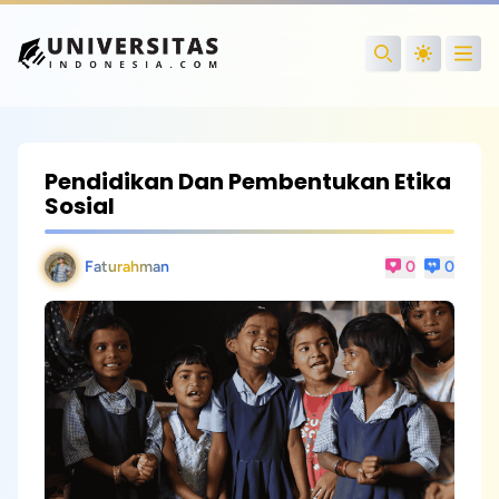
Open
Search
Pendidikan Dan Pembentukan Etika
Sosial
Faturahman
0
0