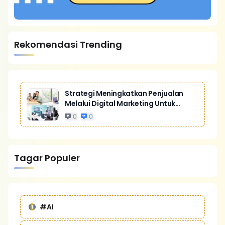
Rekomendasi Trending
Strategi Meningkatkan Penjualan
Melalui Digital Marketing Untuk
Bisnis Yang Lebih Kompetitif
0
0
Tagar Populer
#AI