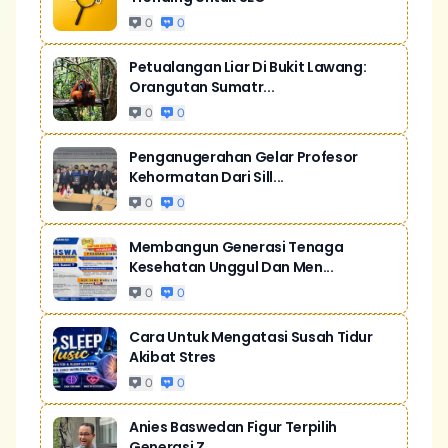
0
0
Petualangan Liar Di Bukit Lawang:
Orangutan Sumatr...
0
0
Penganugerahan Gelar Profesor
Kehormatan Dari Sill...
0
0
Membangun Generasi Tenaga
Kesehatan Unggul Dan Men...
0
0
Cara Untuk Mengatasi Susah Tidur
Akibat Stres
0
0
Anies Baswedan Figur Terpilih
Generasi Z