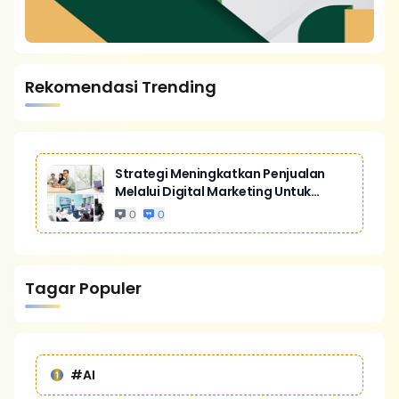
Rekomendasi Trending
Strategi Meningkatkan Penjualan
Melalui Digital Marketing Untuk
Bisnis Yang Lebih Kompetitif
0
0
Tagar Populer
#AI