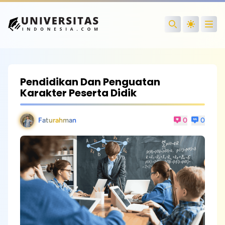
Open
Search
Pendidikan Dan Penguatan
Karakter Peserta Didik
Faturahman
0
0