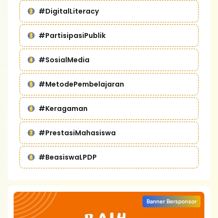
#DigitalLiteracy
#PartisipasiPublik
#SosialMedia
#MetodePembelajaran
#Keragaman
#PrestasiMahasiswa
#BeasiswaLPDP
Banner Bersponsor