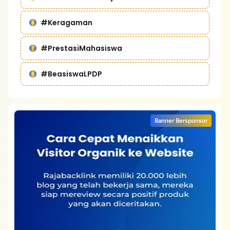
#Keragaman
#PrestasiMahasiswa
#BeasiswaLPDP
Banner Bersponsor