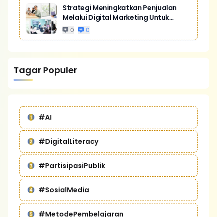
Strategi Meningkatkan Penjualan
Melalui Digital Marketing Untuk
Bisnis Yang Lebih Kompetitif
0
0
Tagar Populer
#AI
#DigitalLiteracy
#PartisipasiPublik
#SosialMedia
#MetodePembelajaran