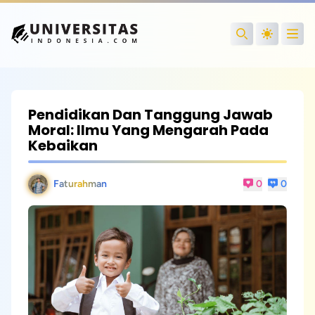
Open
Search
Pendidikan Dan Tanggung Jawab
Moral: Ilmu Yang Mengarah Pada
Kebaikan
Faturahman
0
0