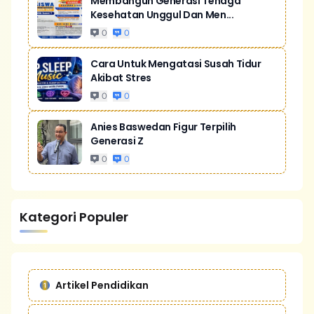
Membangun Generasi Tenaga
Kesehatan Unggul Dan Men...
0
0
Cara Untuk Mengatasi Susah Tidur
Akibat Stres
0
0
Anies Baswedan Figur Terpilih
Generasi Z
0
0
Kategori Populer
Artikel Pendidikan