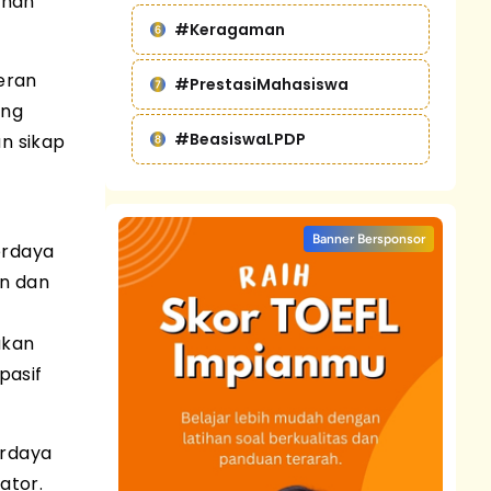
ahan
#Keragaman
eran
#PrestasiMahasiswa
ang
#BeasiswaLPDP
n sikap
Banner Bersponsor
erdaya
an dan
akan
pasif
erdaya
ator.