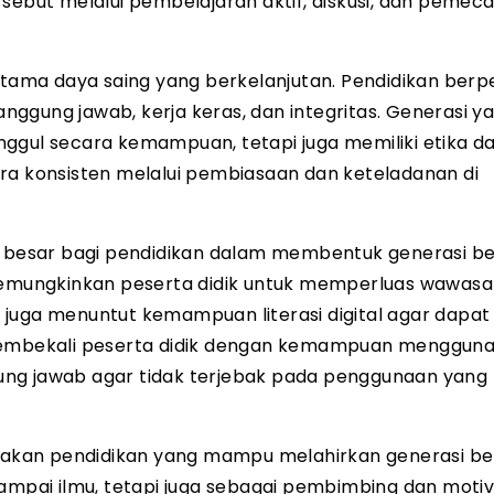
rsebut melalui pembelajaran aktif, diskusi, dan pemec
 utama daya saing yang berkelanjutan. Pendidikan berp
tanggung jawab, kerja keras, dan integritas. Generasi y
ggul secara kemampuan, tetapi juga memiliki etika da
ecara konsisten melalui pembiasaan dan keteladanan di
besar bagi pendidikan dalam membentuk generasi b
 memungkinkan peserta didik untuk memperluas wawas
 juga menuntut kemampuan literasi digital agar dapat
 membekali peserta didik dengan kemampuan menggun
ggung jawab agar tidak terjebak pada penggunaan yang 
akan pendidikan yang mampu melahirkan generasi b
yampai ilmu, tetapi juga sebagai pembimbing dan motiv