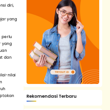
i diri,
jar yang
 perlu
r yang
puan
at dan
ai-nilai
am
ruh
iptakan
Rekomendasi Terbaru