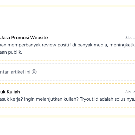
- Jasa Promosi Website
8 bul
ikan memperbanyak review positif di banyak media, meningkat
an publik.
ari artikel ini
suk Kuliah
8 bul
suk kerja? ingin melanjutkan kuliah? Tryout.id adalah solusinya.