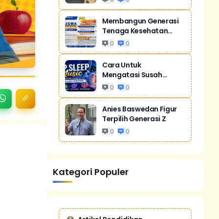
Membangun Generasi
Tenaga Kesehatan
Unggul Dan Men...
0
0
Cara Untuk
Mengatasi Susah
Tidur Akibat Stres
0
0
Anies Baswedan Figur
Terpilih Generasi Z
0
0
Kategori Populer