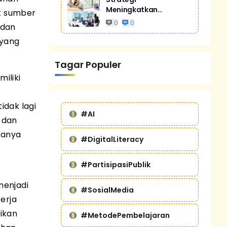
Meningkatkan
ut sumber
Penjualan Melalui
0
0
 dan
Digital Marketing
Untuk Bisnis Yang
 yang
Lebih Kompetitif
Tagar Populer
iliki
idak lagi
#AI
 dan
hanya
#DigitalLiteracy
#PartisipasiPublik
menjadi
#SosialMedia
erja
ikan
#MetodePembelajaran