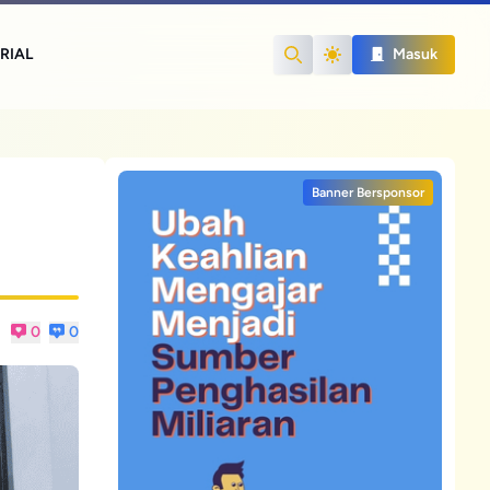
RIAL
Masuk
Search
Banner Bersponsor
0
0