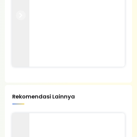
Previous
Next
Rekomendasi Lainnya