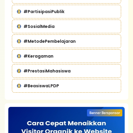
#PartisipasiPublik
#SosialMedia
#MetodePembelajaran
#Keragaman
#PrestasiMahasiswa
#BeasiswaLPDP
Banner Bersponsor