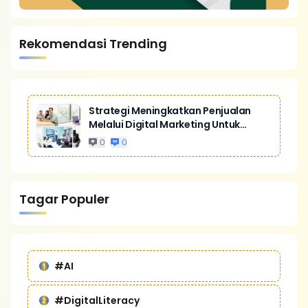
Rekomendasi Trending
Strategi Meningkatkan Penjualan
Melalui Digital Marketing Untuk
Bisnis Yang Lebih Kompetitif
0
0
Tagar Populer
#AI
#DigitalLiteracy