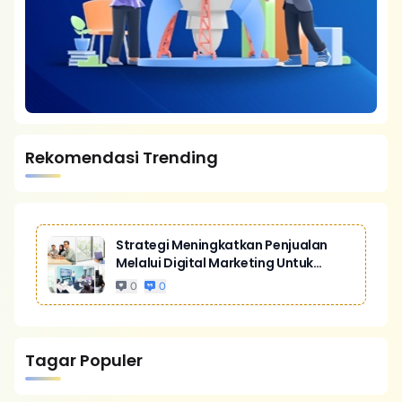
Rekomendasi Trending
Strategi Meningkatkan Penjualan
Melalui Digital Marketing Untuk
Bisnis Yang Lebih Kompetitif
0
0
Tagar Populer