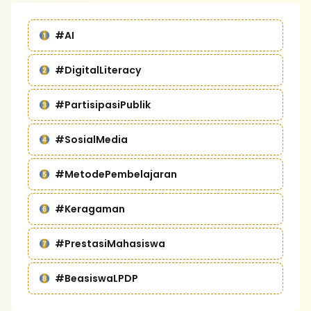
#AI
#DigitalLiteracy
#PartisipasiPublik
#SosialMedia
#MetodePembelajaran
#Keragaman
#PrestasiMahasiswa
#BeasiswaLPDP