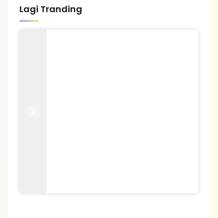
Lagi Tranding
Previous
Next