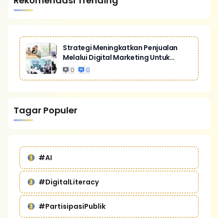
Rekomendasi Trending
Strategi Meningkatkan Penjualan
Melalui Digital Marketing Untuk
Bisnis Yang Lebih Kompetitif
0
0
Tagar Populer
#AI
#DigitalLiteracy
#PartisipasiPublik