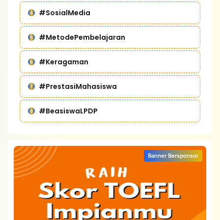
#SosialMedia
#MetodePembelajaran
#Keragaman
#PrestasiMahasiswa
#BeasiswaLPDP
Banner Bersponsor