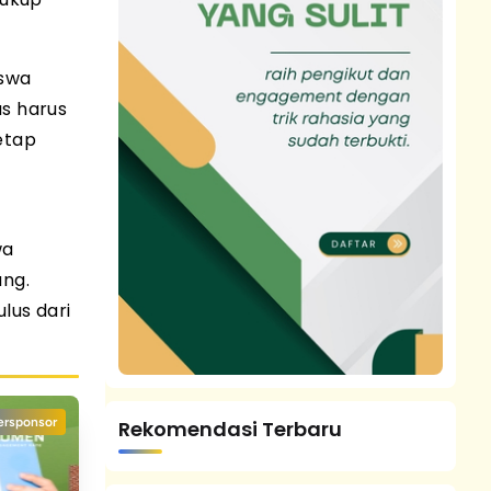
iswa
as harus
etap
wa
ang.
lus dari
ersponsor
Rekomendasi Terbaru