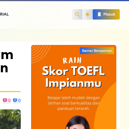
RIAL
Masuk
Search
am
Banner Bersponsor
an
0
0