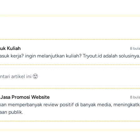
suk Kuliah
8 bul
suk kerja? ingin melanjutkan kuliah? Tryout.id adalah solusinya.
ari artikel ini
- Jasa Promosi Website
8 bul
ikan memperbanyak review positif di banyak media, meningkat
an publik.