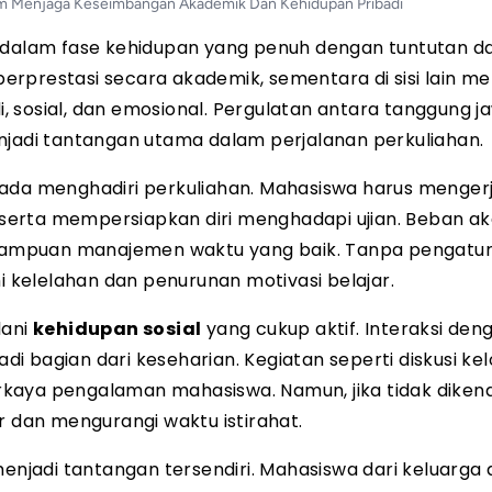
am Menjaga Keseimbangan Akademik Dan Kehidupan Pribadi
a dalam fase kehidupan yang penuh dengan tuntutan d
 berprestasi secara akademik, sementara di sisi lain m
 sosial, dan emosional. Pergulatan antara tanggung j
njadi tantangan utama dalam perjalanan perkuliahan.
pada menghadiri perkuliahan. Mahasiswa harus menger
i, serta mempersiapkan diri menghadapi ujian. Beban a
mampuan manajemen waktu yang baik. Tanpa pengatu
kelelahan dan penurunan motivasi belajar.
lani
kehidupan sosial
yang cukup aktif. Interaksi den
i bagian dari keseharian. Kegiatan seperti diskusi ke
kaya pengalaman mahasiswa. Namun, jika tidak dikend
r dan mengurangi waktu istirahat.
enjadi tantangan tersendiri. Mahasiswa dari keluarga