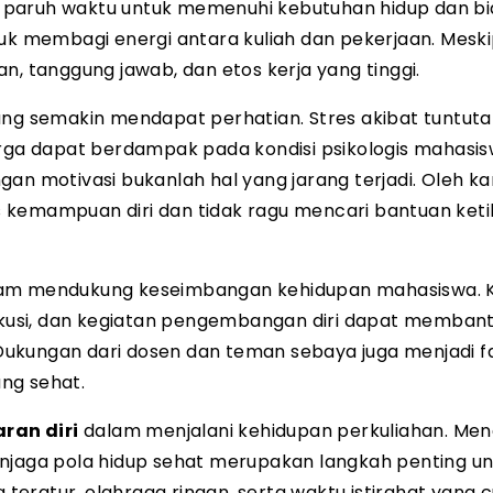
rja paruh waktu untuk memenuhi kebutuhan hidup dan b
tuk membagi energi antara kuliah dan pekerjaan. Mesk
n, tanggung jawab, dan etos kerja yang tinggi.
ang semakin mendapat perhatian. Stres akibat tuntut
arga dapat berdampak pada kondisi psikologis mahasis
an motivasi bukanlah hal yang jarang terjadi. Oleh kar
 kemampuan diri dan tidak ragu mencari bantuan keti
alam mendukung keseimbangan kehidupan mahasiswa.
iskusi, dan kegiatan pengembangan diri dapat memban
ukungan dari dosen dan teman sebaya juga menjadi f
ng sehat.
ran diri
dalam menjalani kehidupan perkuliahan. Me
enjaga pola hidup sehat merupakan langkah penting u
eratur, olahraga ringan, serta waktu istirahat yang 