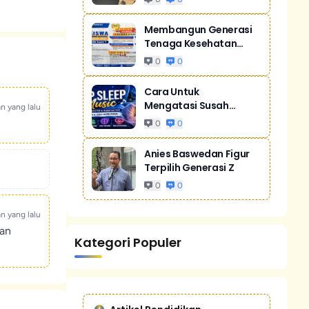
Membangun Generasi
Tenaga Kesehatan
Unggul Dan Men...
0
0
Cara Untuk
Mengatasi Susah
an yang lalu
Tidur Akibat Stres
0
0
Anies Baswedan Figur
Terpilih Generasi Z
0
0
an yang lalu
kan
Kategori Populer