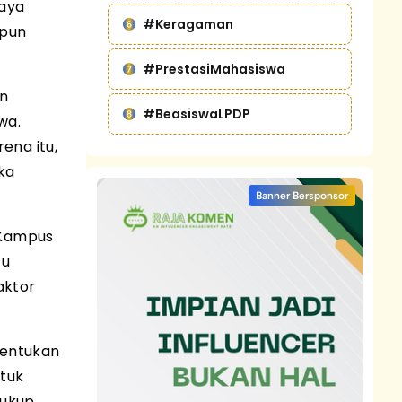
iaya
#Keragaman
ipun
#PrestasiMahasiswa
an
#BeasiswaLPDP
wa.
ena itu,
ka
Banner Bersponsor
 Kampus
tu
aktor
nentukan
ntuk
cukup