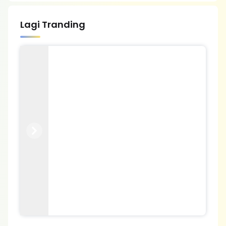
Lagi Tranding
Previous
Next