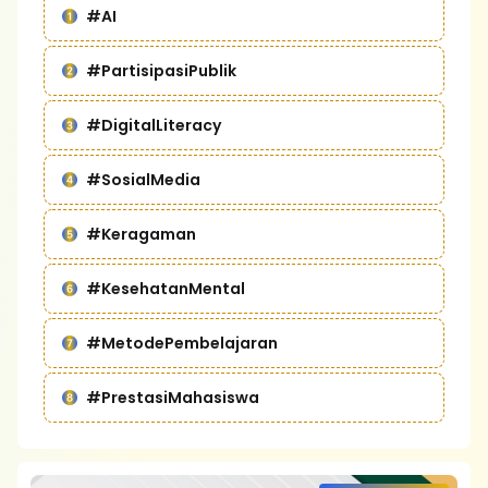
#AI
#PartisipasiPublik
#DigitalLiteracy
#SosialMedia
#Keragaman
#KesehatanMental
#MetodePembelajaran
#PrestasiMahasiswa