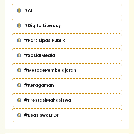
#AI
#DigitalLiteracy
#PartisipasiPublik
#SosialMedia
#MetodePembelajaran
#Keragaman
#PrestasiMahasiswa
#BeasiswaLPDP