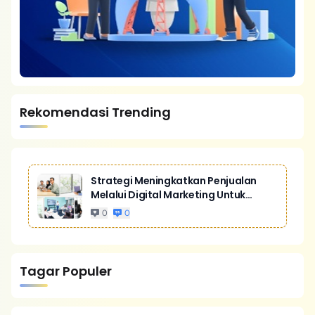
Rekomendasi Trending
Strategi Meningkatkan Penjualan
Melalui Digital Marketing Untuk
Bisnis Yang Lebih Kompetitif
0
0
Tagar Populer