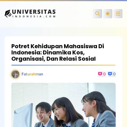
Open
Search
Potret Kehidupan Mahasiswa Di
Indonesia: Dinamika Kos,
Organisasi, Dan Relasi Sosial
Faturahman
0
0