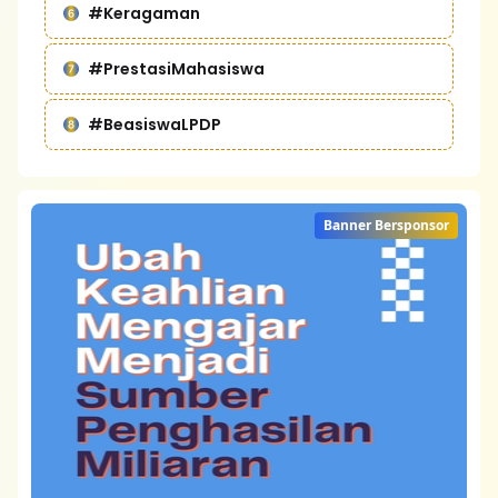
#Keragaman
#PrestasiMahasiswa
#BeasiswaLPDP
Banner Bersponsor