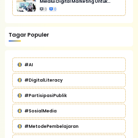
Melalui Digital Marketing Untuk
Bisnis Yang Lebih Kompetitif
0
0
Tagar Populer
#AI
#DigitalLiteracy
#PartisipasiPublik
#SosialMedia
#MetodePembelajaran