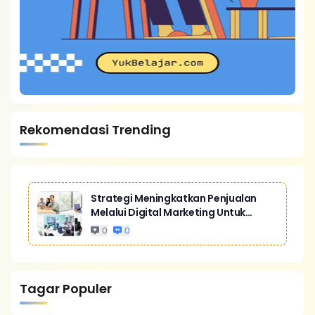
Rekomendasi Trending
Strategi Meningkatkan Penjualan
Melalui Digital Marketing Untuk
Bisnis Yang Lebih Kompetitif
0
0
Tagar Populer