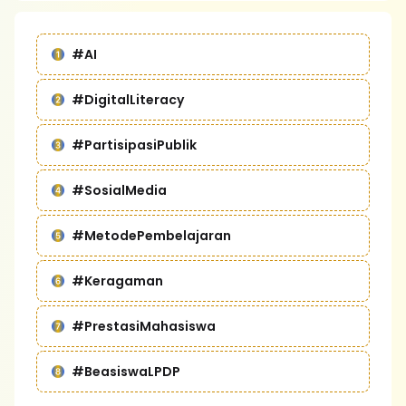
#AI
#DigitalLiteracy
#PartisipasiPublik
#SosialMedia
#MetodePembelajaran
#Keragaman
#PrestasiMahasiswa
#BeasiswaLPDP