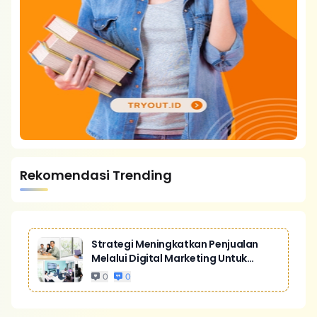
Rekomendasi Trending
Strategi Meningkatkan Penjualan
Melalui Digital Marketing Untuk
Bisnis Yang Lebih Kompetitif
0
0