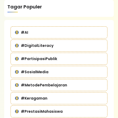
Tagar Populer
#AI
#DigitalLiteracy
#PartisipasiPublik
#SosialMedia
#MetodePembelajaran
#Keragaman
#PrestasiMahasiswa