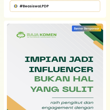
#BeasiswaLPDP
Banner Bersponsor