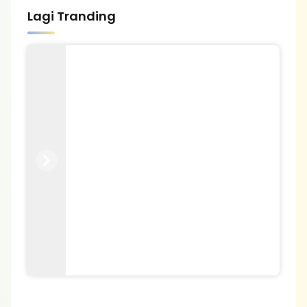
Lagi Tranding
Previous
Next