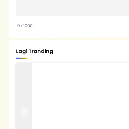
0 / 1000
Lagi Tranding
Previous
Next