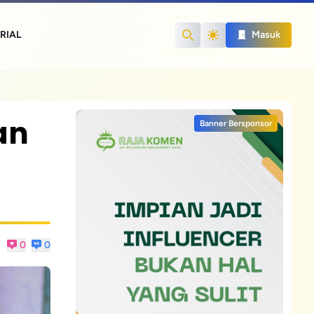
RIAL
Masuk
Search
an
Banner Bersponsor
0
0