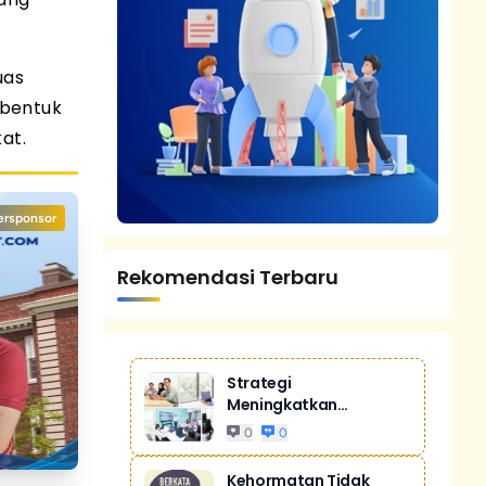
uas
mbentuk
at.
ersponsor
Rekomendasi Terbaru
Strategi
Meningkatkan
Penjualan Melalui
0
0
Digital Ma...
Kehormatan Tidak