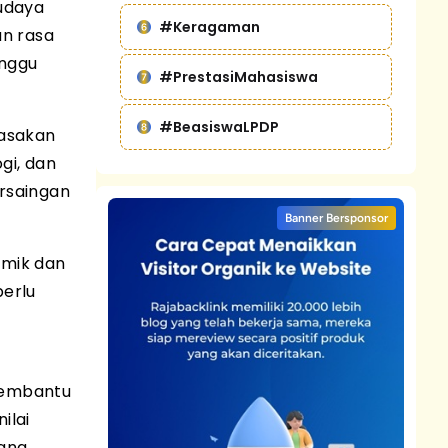
udaya
#Keragaman
an rasa
anggu
#PrestasiMahasiswa
#BeasiswaLPDP
rasakan
gi, dan
ersaingan
Banner Bersponsor
emik dan
perlu
membantu
ilai
yang