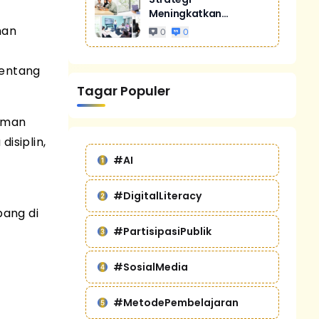
Meningkatkan
Penjualan Melalui
man
0
0
Digital Marketing
Untuk Bisnis Yang
tentang
Lebih Kompetitif
Tagar Populer
aman
isiplin,
#AI
#DigitalLiteracy
ang di
#PartisipasiPublik
#SosialMedia
#MetodePembelajaran