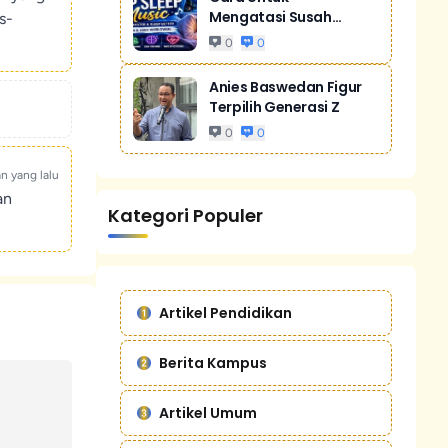
Mengatasi Susah
s-
Tidur Akibat Stres
0
0
Anies Baswedan Figur
Terpilih Generasi Z
0
0
an yang lalu
an
Kategori Populer
Artikel Pendidikan
Berita Kampus
Artikel Umum