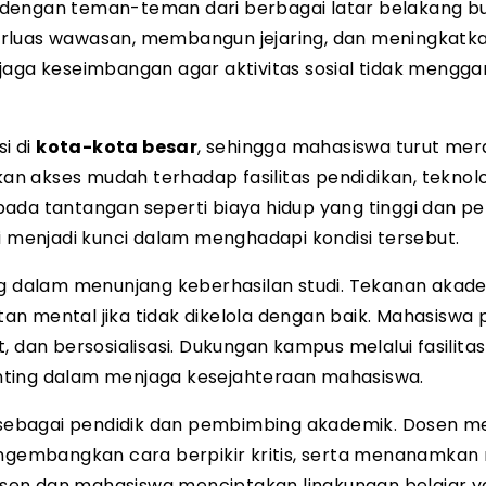
i dengan teman-teman dari berbagai latar belakang b
erluas wawasan, membangun jejaring, dan meningkatk
jaga keseimbangan agar aktivitas sosial tidak mengg
si di
kota-kota besar
, sehingga mahasiswa turut me
 akses mudah terhadap fasilitas pendidikan, teknolo
ada tantangan seperti biaya hidup yang tinggi dan p
menjadi kunci dalam menghadapi kondisi tersebut.
g dalam menunjang keberhasilan studi. Tekanan akad
n mental jika tidak dikelola dengan baik. Mahasiswa 
 dan bersosialisasi. Dukungan kampus melalui fasilitas
nting dalam menjaga kesejahteraan mahasiswa.
sebagai pendidik dan pembimbing akademik. Dosen 
embangkan cara berpikir kritis, serta menanamkan n
 dosen dan mahasiswa menciptakan lingkungan belajar 