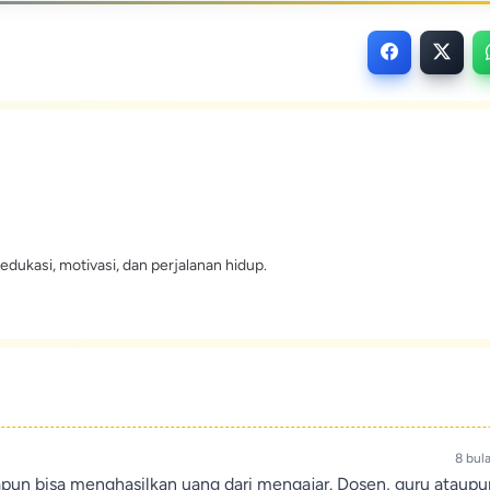
edukasi, motivasi, dan perjalanan hidup.
8 bul
apun bisa menghasilkan uang dari mengajar. Dosen, guru ataup