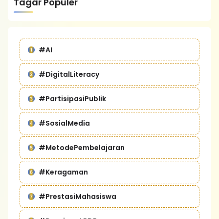
Tagar Populer
#AI
#DigitalLiteracy
#PartisipasiPublik
#SosialMedia
#MetodePembelajaran
#Keragaman
#PrestasiMahasiswa