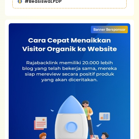
#BeasiswaLPDP
Banner Bersponsor