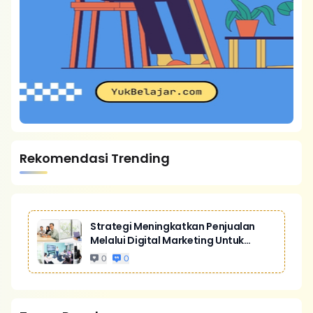
Rekomendasi Trending
Strategi Meningkatkan Penjualan
Melalui Digital Marketing Untuk
Bisnis Yang Lebih Kompetitif
0
0