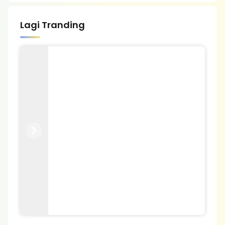
Lagi Tranding
Previous
Next