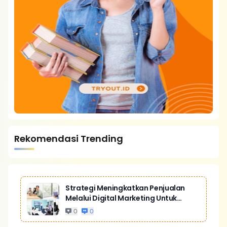
Rekomendasi Trending
Strategi Meningkatkan Penjualan
Melalui Digital Marketing Untuk
Bisnis Yang Lebih Kompetitif
0
0