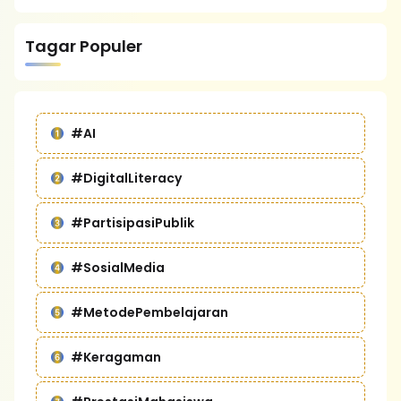
Tagar Populer
#AI
#DigitalLiteracy
#PartisipasiPublik
#SosialMedia
#MetodePembelajaran
#Keragaman