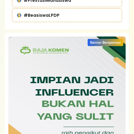
#PrestasiMahasiswa
#BeasiswaLPDP
Banner Bersponsor