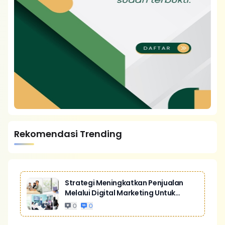
Rekomendasi Trending
Strategi Meningkatkan Penjualan
Melalui Digital Marketing Untuk
Bisnis Yang Lebih Kompetitif
0
0