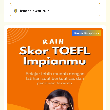
#BeasiswaLPDP
Banner Bersponsor