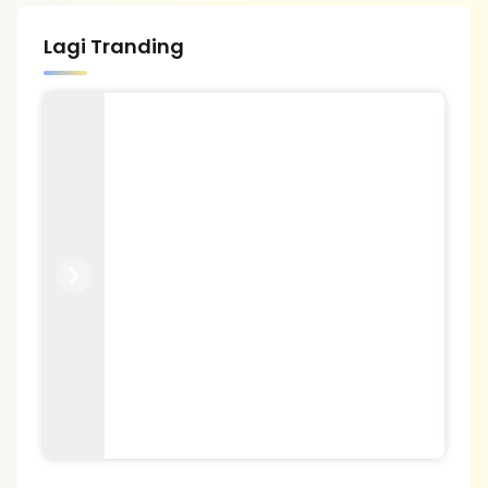
Lagi Tranding
Previous
Next