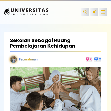
Open
Search
Sekolah Sebagai Ruang
Pembelajaran Kehidupan
Faturahman
0
0