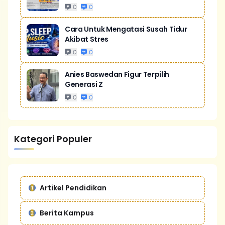
0
0
Cara Untuk Mengatasi Susah Tidur
Akibat Stres
0
0
Anies Baswedan Figur Terpilih
Generasi Z
0
0
Kategori Populer
Artikel Pendidikan
Berita Kampus