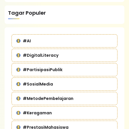
Tagar Populer
#AI
#DigitalLiteracy
#PartisipasiPublik
#SosialMedia
#MetodePembelajaran
#Keragaman
#PrestasiMahasiswa