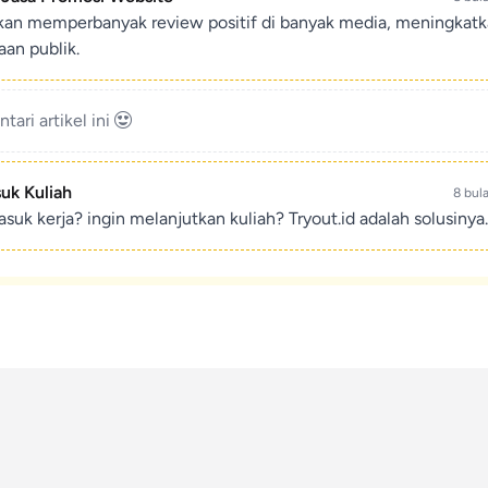
ikan memperbanyak review positif di banyak media, meningkat
an publik.
ari artikel ini
suk Kuliah
8 bul
suk kerja? ingin melanjutkan kuliah? Tryout.id adalah solusinya.