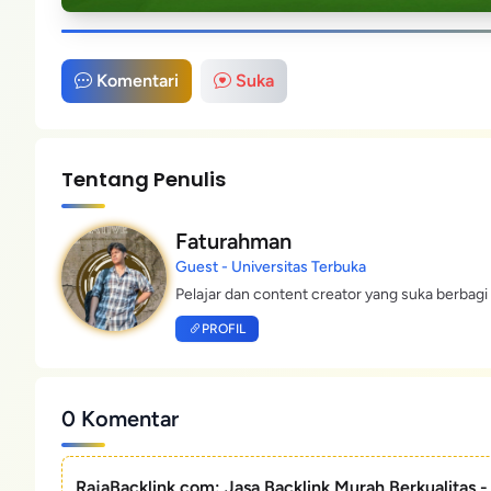
Komentari
Suka
Tentang Penulis
Faturahman
Guest - Universitas Terbuka
Pelajar dan content creator yang suka berbagi 
PROFIL
0 Komentar
RajaBacklink.com: Jasa Backlink Murah Berkualitas 