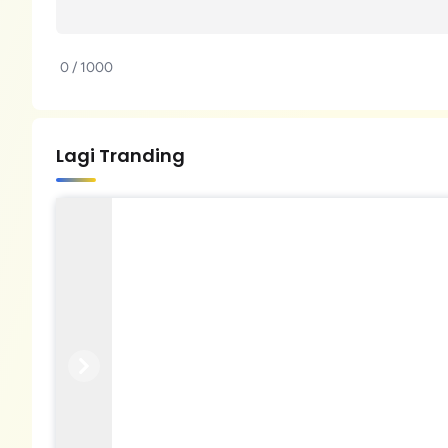
0 / 1000
Lagi Tranding
Previous
Next