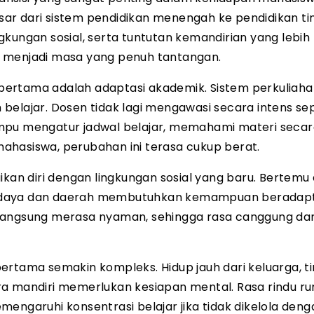
r dari sistem pendidikan menengah ke pendidikan tin
kungan sosial, serta tuntutan kemandirian yang lebih t
g menjadi masa yang penuh tantangan.
pertama adalah adaptasi akademik. Sistem perkuliah
belajar. Dosen tidak lagi mengawasi secara intens sep
ampu mengatur jadwal belajar, memahami materi seca
 mahasiswa, perubahan ini terasa cukup berat.
ikan diri dengan lingkungan sosial yang baru. Bertem
budaya dan daerah membutuhkan kemampuan beradapt
 langsung merasa nyaman, sehingga rasa canggung da
rtama semakin kompleks. Hidup jauh dari keluarga, ti
ra mandiri memerlukan kesiapan mental. Rasa rindu r
engaruhi konsentrasi belajar jika tidak dikelola deng