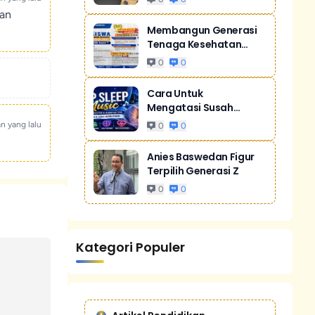
kan
Membangun Generasi
Tenaga Kesehatan
Unggul Dan Men...
0
0
Cara Untuk
Mengatasi Susah
Tidur Akibat Stres
an yang lalu
0
0
Anies Baswedan Figur
Terpilih Generasi Z
0
0
Kategori Populer