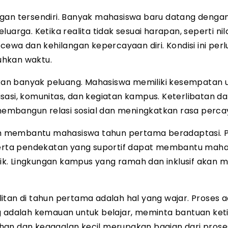
ngan tersendiri. Banyak mahasiswa baru datang denga
eluarga. Ketika realita tidak sesuai harapan, seperti nil
a dan kehilangan kepercayaan diri. Kondisi ini perlu
hkan waktu.
arkan banyak peluang. Mahasiswa memiliki kesempatan 
sasi, komunitas, dan kegiatan kampus. Keterlibatan d
mbangun relasi sosial dan meningkatkan rasa percaya
m membantu mahasiswa tahun pertama beradaptasi. 
 serta pendekatan yang suportif dapat membantu mah
ik. Lingkungan kampus yang ramah dan inklusif akan
itan di tahun pertama adalah hal yang wajar. Proses 
g adalah kemauan untuk belajar, meminta bantuan ket
han dan kegagalan kecil merupakan bagian dari prose