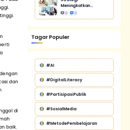
Meningkatkan
ggi.
Penjualan Melalui
0
0
inggi.
Digital Marketing
Untuk Bisnis Yang
Lebih Kompetitif
an
Tagar Populer
erti
ra
#AI
u dengan
#DigitalLiteracy
asi dan
n
#PartisipasiPublik
#SosialMedia
nggal di
umah
#MetodePembelajaran
an baik.