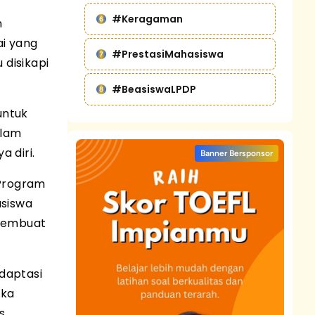
#Keragaman
n
ai yang
#PrestasiMahasiswa
 disikapi
#BeasiswaLPDP
untuk
alam
 diri.
Banner Bersponsor
Program
asiswa
 membuat
adaptasi
ika
s