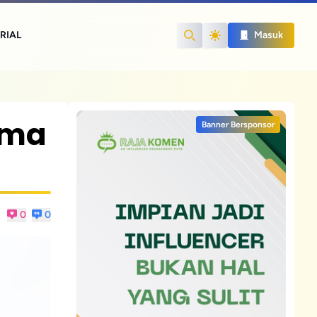
RIAL
Masuk
Search
ama
Banner Bersponsor
0
0