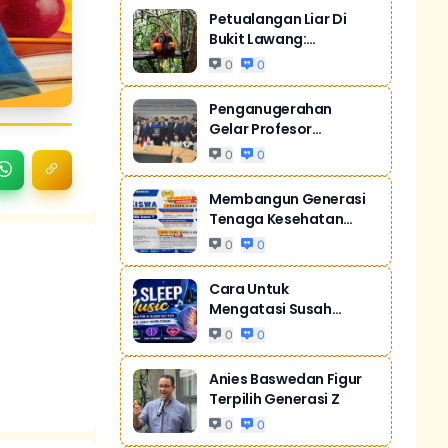
Petualangan Liar Di
Bukit Lawang:
Orangutan Sumatr...
0
0
Penganugerahan
Gelar Profesor
Kehormatan Dari Sill...
0
0
Membangun Generasi
Tenaga Kesehatan
Unggul Dan Men...
0
0
Cara Untuk
Mengatasi Susah
Tidur Akibat Stres
0
0
Anies Baswedan Figur
Terpilih Generasi Z
0
0