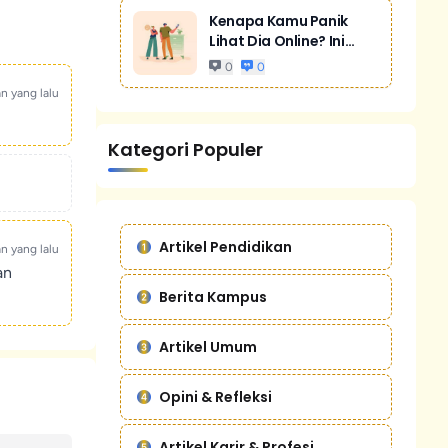
Kenapa Kamu Panik
Lihat Dia Online? Ini
Bukan Cuma...
0
0
an yang lalu
Kategori Populer
Artikel Pendidikan
an yang lalu
an
Berita Kampus
Artikel Umum
Opini & Refleksi
Artikel Karir & Profesi