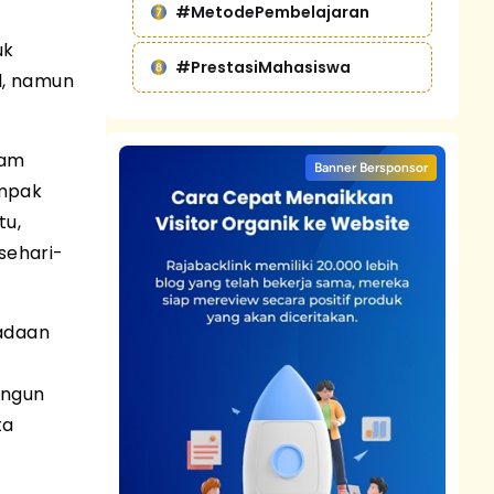
#MetodePembelajaran
uk
#PrestasiMahasiswa
l, namun
dam
Banner Bersponsor
ampak
tu,
sehari-
radaan
angun
ta