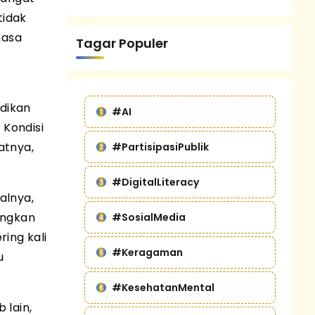
tidak
masa
Tagar Populer
adikan
#AI
 Kondisi
atnya,
#PartisipasiPublik
#DigitalLiteracy
alnya,
ingkan
#SosialMedia
ring kali
#Keragaman
u
#KesehatanMental
 lain,