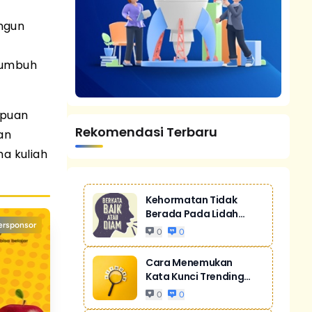
ngun
tumbuh
mpuan
Rekomendasi Terbaru
an
a kuliah
Kehormatan Tidak
Berada Pada Lidah
ersponsor
Yang Gemar Mere...
0
0
Cara Menemukan
Kata Kunci Trending
Untuk SEO
0
0