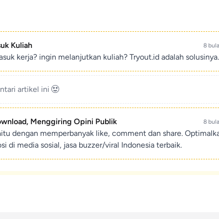
suk Kuliah
8 bul
suk kerja? ingin melanjutkan kuliah? Tryout.id adalah solusinya.
ari artikel ini
ownload, Menggiring Opini Publik
8 bul
aitu dengan memperbanyak like, comment dan share. Optimalk
di media sosial, jasa buzzer/viral Indonesia terbaik.