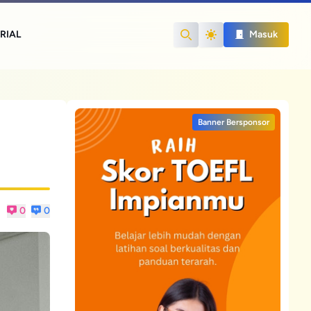
RIAL
Masuk
Search
Banner Bersponsor
0
0