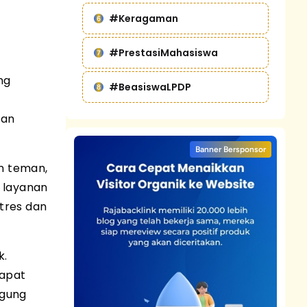
#Keragaman
#PrestasiMahasiswa
.
ng
#BeasiswaLPDP
kan
Banner Bersponsor
n teman,
 layanan
tres dan
k.
dapat
ggung