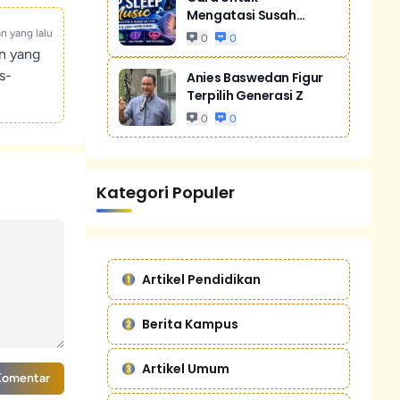
Mengatasi Susah
Tidur Akibat Stres
an yang lalu
0
0
un yang
s-
Anies Baswedan Figur
Terpilih Generasi Z
0
0
Kategori Populer
Artikel Pendidikan
Berita Kampus
Artikel Umum
Komentar