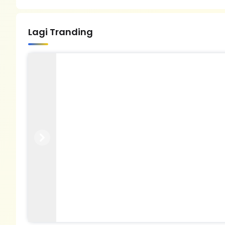
Lagi Tranding
Previous
Next