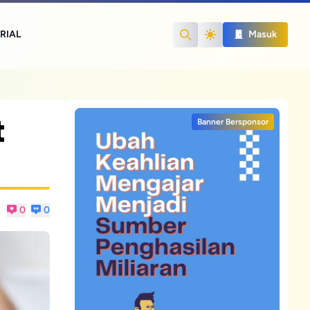
RIAL
Masuk
Search
t
Banner Bersponsor
0
0