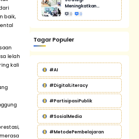
Meningkatkan
dari
Penjualan Melalui
0
0
n baik,
Digital Marketing
Untuk Bisnis Yang
ental
Lebih Kompetitif
Tagar Populer
asaan
sa lelah
ing kali
#AI
#DigitalLiteracy
ang
t
#PartisipasiPublik
anggung
#SosialMedia
restasi,
#MetodePembelajaran
 merasa