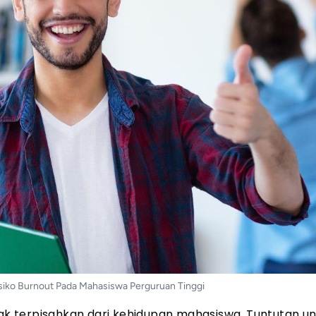
iko Burnout Pada Mahasiswa Perguruan Tinggi
k terpisahkan dari kehidupan mahasiswa. Tuntutan u