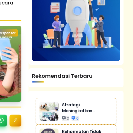
ecara
ersponsor
Rekomendasi Terbaru
Strategi
Meningkatkan
Penjualan Melalui
0
0
Digital Ma...
Kehormatan Tidak