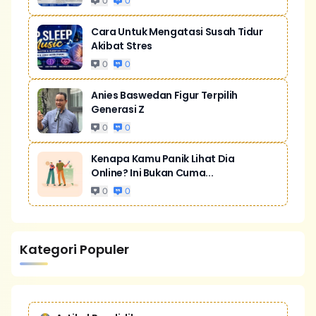
0
0
Cara Untuk Mengatasi Susah Tidur
Akibat Stres
0
0
Anies Baswedan Figur Terpilih
Generasi Z
0
0
Kenapa Kamu Panik Lihat Dia
Online? Ini Bukan Cuma...
0
0
Kategori Populer