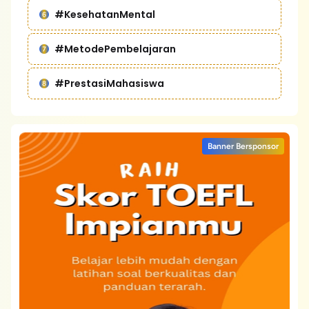
#KesehatanMental
#MetodePembelajaran
#PrestasiMahasiswa
Banner Bersponsor