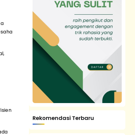
ga
usaha
l,
isien
Rekomendasi Terbaru
pada