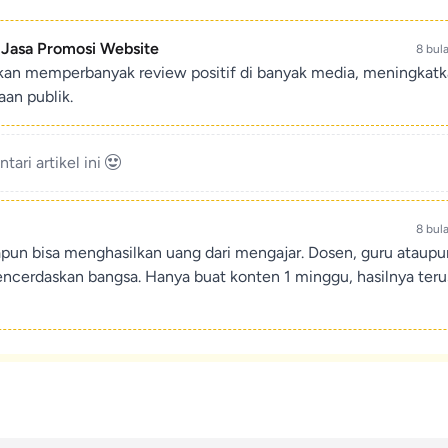
- Jasa Promosi Website
8 bul
ikan memperbanyak review positif di banyak media, meningkat
an publik.
ari artikel ini
8 bul
apun bisa menghasilkan uang dari mengajar. Dosen, guru ataup
encerdaskan bangsa. Hanya buat konten 1 minggu, hasilnya teru