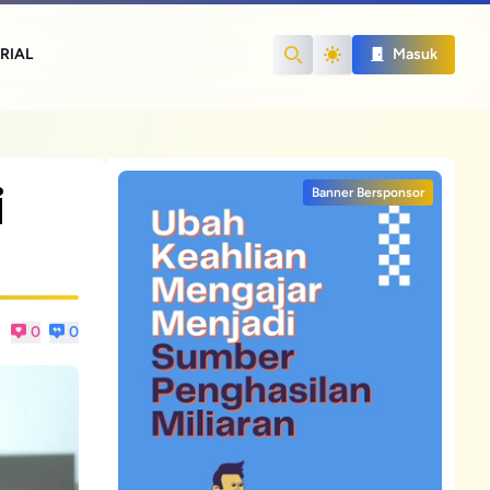
RIAL
Masuk
Search
i
Banner Bersponsor
0
0