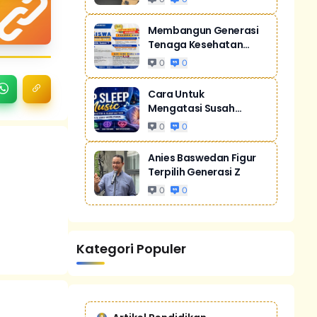
Membangun Generasi
Tenaga Kesehatan
Unggul Dan Men...
0
0
Cara Untuk
Mengatasi Susah
Tidur Akibat Stres
0
0
Anies Baswedan Figur
Terpilih Generasi Z
0
0
Kategori Populer