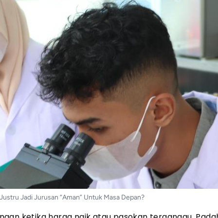
 Justru Jadi Jurusan “Aman” Untuk Masa Depan?
gan ketika harga naik atau pasokan terganggu. Padaha