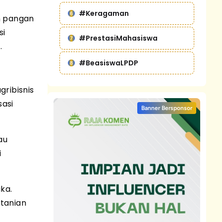
#Keragaman
an pangan
si
#PrestasiMahasiswa
.
#BeasiswaLPDP
gribisnis
sasi
Banner Bersponsor
au
i
ka.
tanian