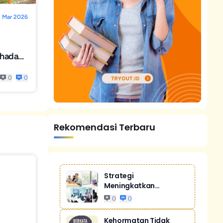
 Mar 2026
rhadap
pus
0
0
Rekomendasi Terbaru
Strategi
Meningkatkan
Penjualan Melalui
0
0
Digital Ma...
Kehormatan Tidak