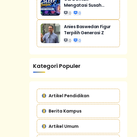
Mengatasi Susah
Tidur Akibat Stres
0
0
Anies Baswedan Figur
Terpilih Generasi Z
0
0
Kategori Populer
Artikel Pendidikan
Berita Kampus
Artikel Umum