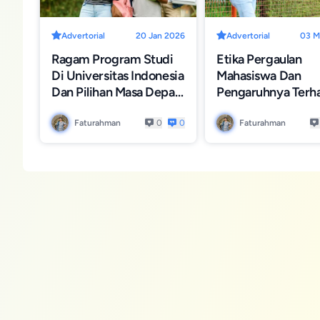
Advertorial
20 Jan 2026
Advertorial
03 M
Ragam Program Studi
Etika Pergaulan
Di Universitas Indonesia
Mahasiswa Dan
Dan Pilihan Masa Depan
Pengaruhnya Terh
Mahasiswa
Kehidupan Kampu
Yang Harmonis
Faturahman
0
0
Faturahman