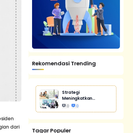
Rekomendasi Trending
Strategi
Meningkatkan
Penjualan Melalui
0
0
Digital Marketing
Untuk Bisnis Yang
esiden
Lebih Kompetitif
ian dari
Tagar Populer