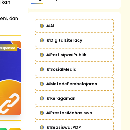
rikan
eni, dan
#AI
#DigitalLiteracy
ersponsor
#PartisipasiPublik
#SosialMedia
#MetodePembelajaran
#Keragaman
#PrestasiMahasiswa
#BeasiswaLPDP