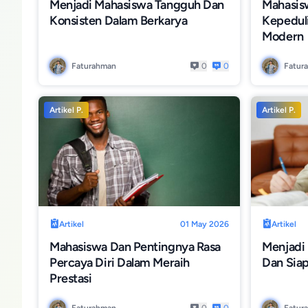
Menjadi Mahasiswa Tangguh Dan
Mahasis
Konsisten Dalam Berkarya
Kepeduli
Modern
Faturahman
0
0
Fatur
Artikel P.
Artikel P.
Artikel
01 May 2026
Artikel
Mahasiswa Dan Pentingnya Rasa
Menjadi 
Percaya Diri Dalam Meraih
Dan Sia
Prestasi