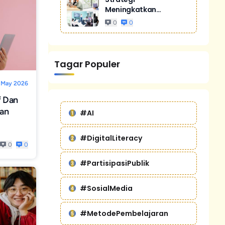
Meningkatkan
Penjualan Melalui
0
0
Digital Marketing
Untuk Bisnis Yang
Lebih Kompetitif
Tagar Populer
 May 2026
f Dan
pan
#AI
#DigitalLiteracy
0
0
#PartisipasiPublik
#SosialMedia
#MetodePembelajaran