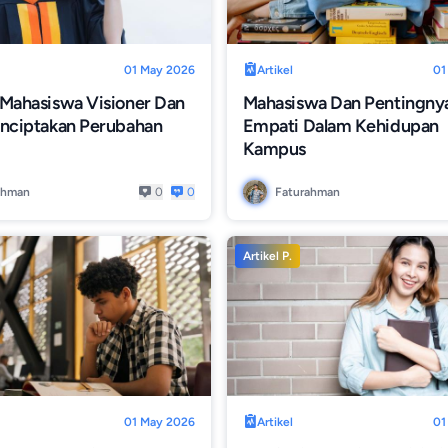
01 May 2026
Artikel
01
 Mahasiswa Visioner Dan
Mahasiswa Dan Pentingny
enciptakan Perubahan
Empati Dalam Kehidupan
Kampus
ahman
0
0
Faturahman
Artikel P.
01 May 2026
Artikel
01