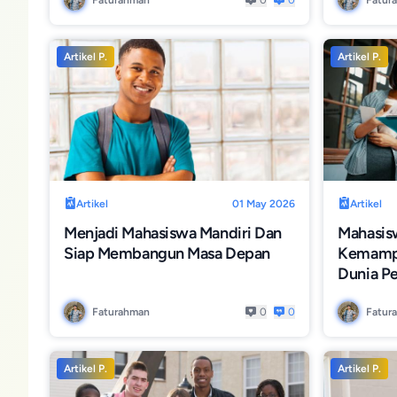
Faturahman
0
0
Fatur
Artikel P.
Artikel P.
Artikel
01 May 2026
Artikel
Menjadi Mahasiswa Mandiri Dan
Mahasis
Siap Membangun Masa Depan
Kemampu
Dunia Pe
Faturahman
0
0
Fatur
Artikel P.
Artikel P.