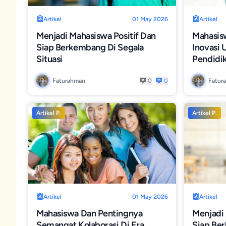
Artikel
01 May 2026
Artikel
Menjadi Mahasiswa Positif Dan
Mahasis
Siap Berkembang Di Segala
Inovasi
Situasi
Pendidi
Faturahman
0
0
Fatur
Artikel P.
Artikel P.
Artikel
01 May 2026
Artikel
Mahasiswa Dan Pentingnya
Menjadi
Semangat Kolaborasi Di Era
Siap Be