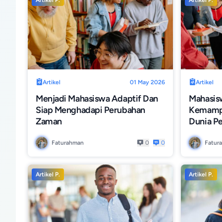
Artikel P.
Artikel P.
Artikel
01 May 2026
Artikel
Menjadi Mahasiswa Adaptif Dan
Mahasis
Siap Menghadapi Perubahan
Kemampu
Zaman
Dunia Pe
Faturahman
0
0
Fatur
Artikel P.
Artikel P.