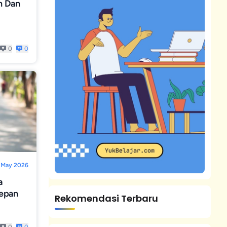
n Dan
0
0
 May 2026
a
epan
Rekomendasi Terbaru