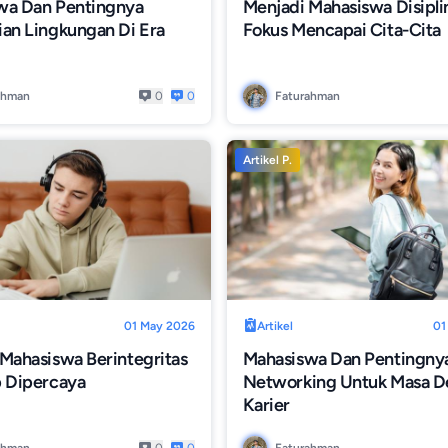
wa Dan Pentingnya
Menjadi Mahasiswa Disipli
an Lingkungan Di Era
Fokus Mencapai Cita-Cita
ahman
0
0
Faturahman
Artikel P.
01 May 2026
Artikel
01
Mahasiswa Berintegritas
Mahasiswa Dan Pentingny
p Dipercaya
Networking Untuk Masa D
Karier