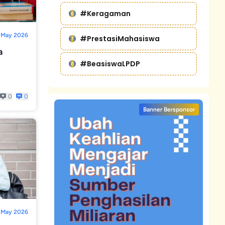
#Keragaman
 May 2026
#PrestasiMahasiswa
a
#BeasiswaLPDP
0
0
Banner Bersponsor
 May 2026