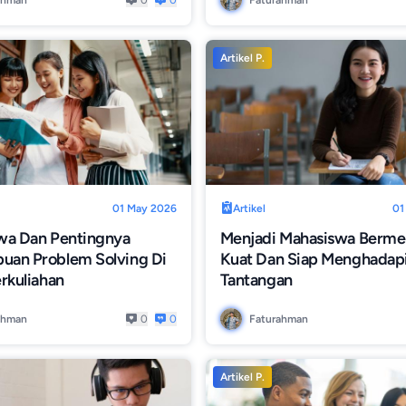
ahman
0
0
Faturahman
Artikel P.
01 May 2026
Artikel
01
wa Dan Pentingnya
Menjadi Mahasiswa Berme
an Problem Solving Di
Kuat Dan Siap Menghadap
rkuliahan
Tantangan
ahman
0
0
Faturahman
Artikel P.