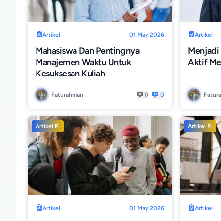
Artikel
01 May 2026
Artikel
Mahasiswa Dan Pentingnya
Menjadi
Manajemen Waktu Untuk
Aktif M
Kesuksesan Kuliah
Faturahman
0
0
Fatur
Artikel P.
Artikel P.
Artikel
01 May 2026
Artikel