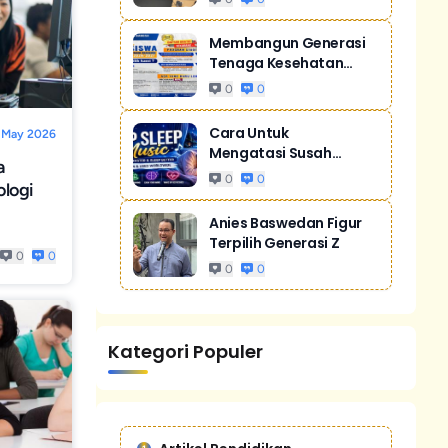
Membangun Generasi
Tenaga Kesehatan
Unggul Dan Men...
0
0
Cara Untuk
 May 2026
Mengatasi Susah
a
Tidur Akibat Stres
0
0
ologi
Anies Baswedan Figur
Terpilih Generasi Z
0
0
0
0
Kategori Populer