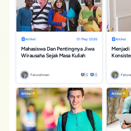
Artikel
01 May 2026
Artikel
Mahasiswa Dan Pentingnya Jiwa
Menjadi
Wirausaha Sejak Masa Kuliah
Konsiste
Faturahman
0
0
Fatur
Artikel P.
Artikel P.