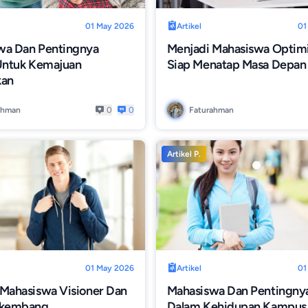
01 May 2026
Artikel
01
wa Dan Pentingnya
Menjadi Mahasiswa Optim
 Untuk Kemajuan
Siap Menatap Masa Depan
kan
ahman
0
0
Faturahman
Artikel P.
01 May 2026
Artikel
01
 Mahasiswa Visioner Dan
Mahasiswa Dan Pentingnya
rkembang
Dalam Kehidupan Kampus