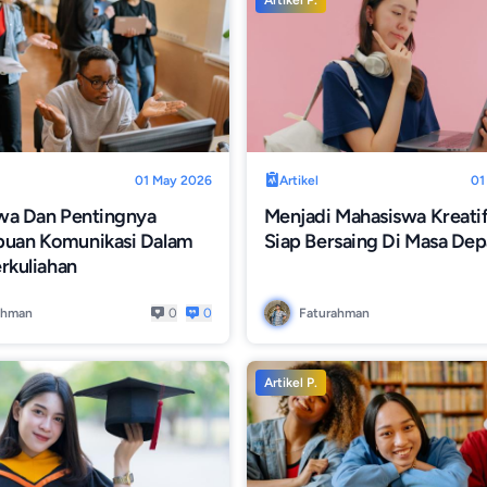
Artikel P.
01 May 2026
Artikel
01
wa Dan Pentingnya
Menjadi Mahasiswa Kreati
an Komunikasi Dalam
Siap Bersaing Di Masa De
rkuliahan
ahman
0
0
Faturahman
Artikel P.