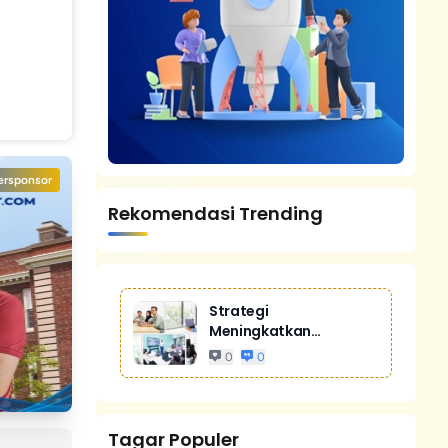
ersponsor
Rekomendasi Trending
Strategi
Meningkatkan
Penjualan Melalui
0
0
Digital Marketing
Untuk Bisnis Yang
Lebih Kompetitif
Tagar Populer