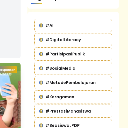
#AI
#DigitalLiteracy
#PartisipasiPublik
#SosialMedia
ersponsor
#MetodePembelajaran
#Keragaman
#PrestasiMahasiswa
#BeasiswaLPDP