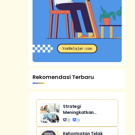
Rekomendasi Terbaru
Strategi
Meningkatkan
Penjualan Melalui
0
0
Digital Ma...
Kehormatan Tidak