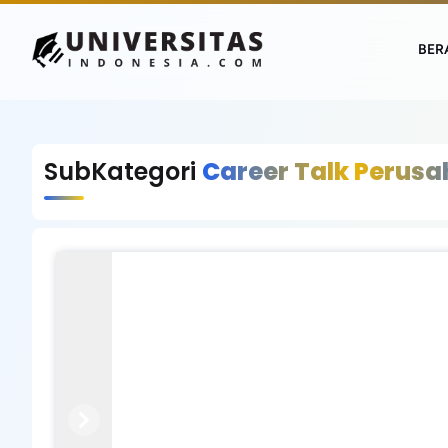
BER
SubKategori
Career Talk Perus
Previous
Next