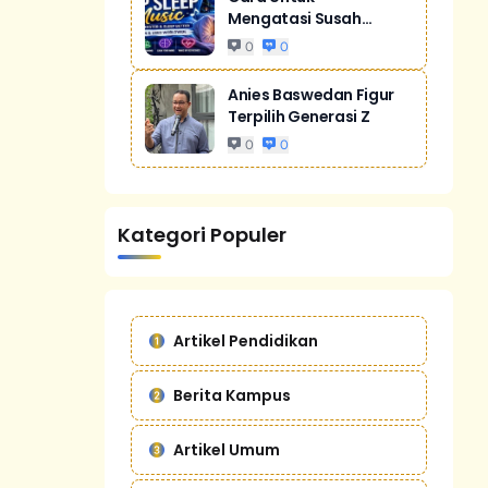
Mengatasi Susah
Tidur Akibat Stres
0
0
Anies Baswedan Figur
Terpilih Generasi Z
0
0
Kategori Populer
Artikel Pendidikan
Berita Kampus
Artikel Umum