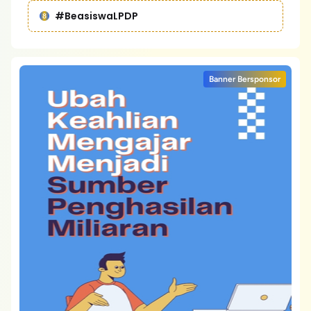
#BeasiswaLPDP
Banner Bersponsor