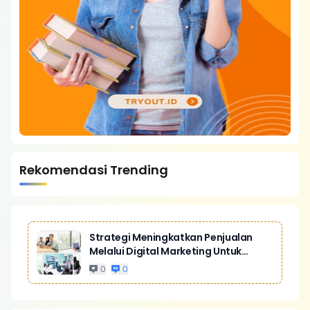
Rekomendasi Trending
Strategi Meningkatkan Penjualan
Melalui Digital Marketing Untuk
Bisnis Yang Lebih Kompetitif
0
0