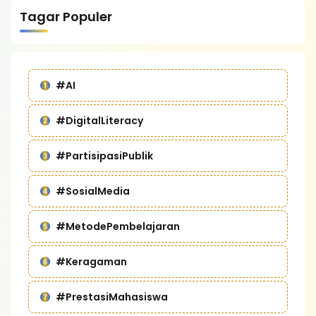
Tagar Populer
#AI
#DigitalLiteracy
#PartisipasiPublik
#SosialMedia
#MetodePembelajaran
#Keragaman
#PrestasiMahasiswa