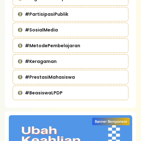
#PartisipasiPublik
#SosialMedia
#MetodePembelajaran
#Keragaman
#PrestasiMahasiswa
#BeasiswaLPDP
Banner Bersponsor