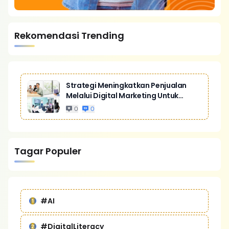
Rekomendasi Trending
Strategi Meningkatkan Penjualan
Melalui Digital Marketing Untuk
Bisnis Yang Lebih Kompetitif
0
0
Tagar Populer
#AI
#DigitalLiteracy