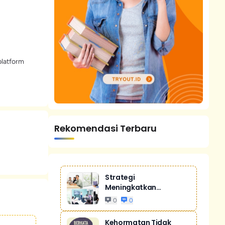
platform
Rekomendasi Terbaru
Strategi
Meningkatkan
Penjualan Melalui
0
0
Digital Ma...
Kehormatan Tidak