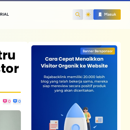
RIAL
Masuk
Search
tru
Banner Bersponsor
tor
0
0