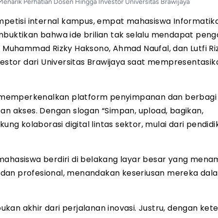
Menarik Perhatian Dosen Hingga Investor Universitas Brawijaya
etisi internal kampus, empat mahasiswa Informatik
ktikan bahwa ide brilian tak selalu mendapat peng
, Muhammad Rizky Haksono, Ahmad Naufal, dan Lutfi Ri
vestor dari Universitas Brawijaya saat mempresentasik
memperkenalkan platform penyimpanan dan berbagi f
 akses. Dengan slogan “Simpan, upload, bagikan,
ung kolaborasi digital lintas sektor, mulai dari pendid
hasiswa berdiri di belakang layar besar yang mena
 dan profesional, menandakan keseriusan mereka dal
kan akhir dari perjalanan inovasi. Justru, dengan ket