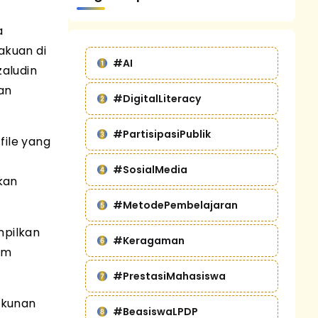
a
akuan di
#AI
zaludin
an
#DigitalLiteracy
#PartisipasiPublik
ile yang
#SosialMedia
ikan
#MetodePembelajaran
mpilkan
#Keragaman
am
#PrestasiMahasiswa
ekunan
#BeasiswaLPDP