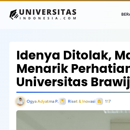
BER
Idenya Ditolak, M
Menarik Perhatia
Universitas Brawi
Ogya Adyatma P.
Riset & Inovasi
117