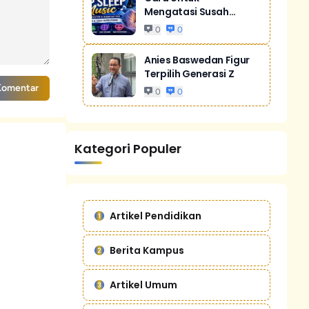
Mengatasi Susah
Tidur Akibat Stres
0
0
Anies Baswedan Figur
Terpilih Generasi Z
Komentar
0
0
Kategori Populer
Artikel Pendidikan
Berita Kampus
Artikel Umum