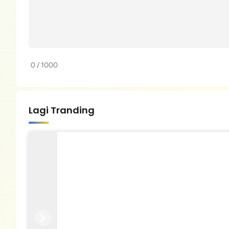
0 / 1000
Lagi Tranding
Previous
Next