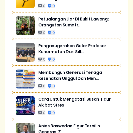
0
0
Petualangan Liar Di Bukit Lawang:
Orangutan Sumatr...
0
0
Penganugerahan Gelar Profesor
Kehormatan Dari Sill...
0
0
Membangun Generasi Tenaga
Kesehatan Unggul Dan Men...
0
0
Cara Untuk Mengatasi Susah Tidur
Akibat Stres
0
0
Anies Baswedan Figur Terpilih
Generasi Z