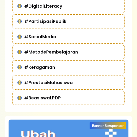
#DigitalLiteracy
#PartisipasiPublik
#SosialMedia
#MetodePembelajaran
#Keragaman
#PrestasiMahasiswa
#BeasiswaLPDP
Banner Bersponsor