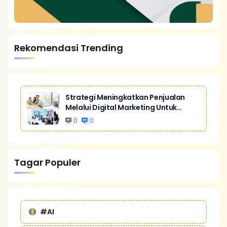
Rekomendasi Trending
Strategi Meningkatkan Penjualan
Melalui Digital Marketing Untuk
Bisnis Yang Lebih Kompetitif
0
0
Tagar Populer
#AI