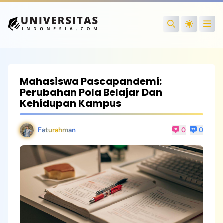
Open
Search
Mahasiswa Pascapandemi:
Perubahan Pola Belajar Dan
Kehidupan Kampus
Faturahman
0
0