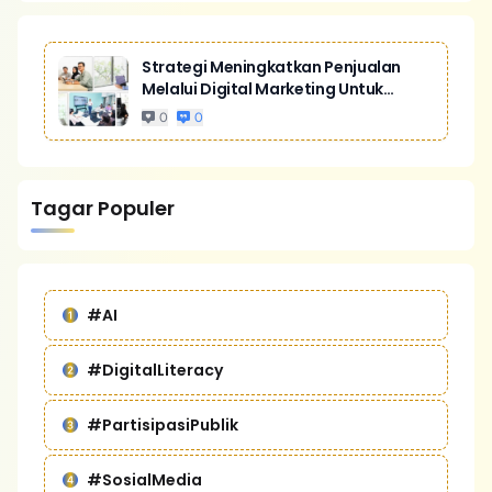
Strategi Meningkatkan Penjualan
Melalui Digital Marketing Untuk
Bisnis Yang Lebih Kompetitif
0
0
Tagar Populer
#AI
#DigitalLiteracy
#PartisipasiPublik
#SosialMedia