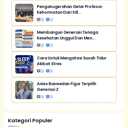
Penganugerahan Gelar Profesor
Kehormatan Dari Sill...
0
0
Membangun Generasi Tenaga
Kesehatan Unggul Dan Men...
0
0
Cara Untuk Mengatasi Susah Tidur
Akibat Stres
0
0
Anies Baswedan Figur Terpilih
Generasi Z
0
0
Kategori Populer