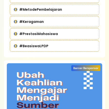
#MetodePembelajaran
#Keragaman
#PrestasiMahasiswa
#BeasiswaLPDP
Banner Bersponsor