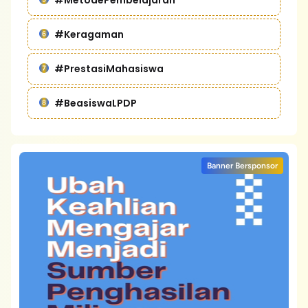
#Keragaman
#PrestasiMahasiswa
#BeasiswaLPDP
Banner Bersponsor