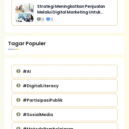
Strategi Meningkatkan Penjualan
Melalui Digital Marketing Untuk
Bisnis Yang Lebih Kompetitif
0
0
Tagar Populer
#AI
#DigitalLiteracy
#PartisipasiPublik
#SosialMedia
#MetodePembelajaran