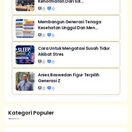
Kehormatan Dari Sill...
0
0
Membangun Generasi Tenaga
Kesehatan Unggul Dan Men...
0
0
Cara Untuk Mengatasi Susah Tidur
Akibat Stres
0
0
Anies Baswedan Figur Terpilih
Generasi Z
0
0
Kategori Populer