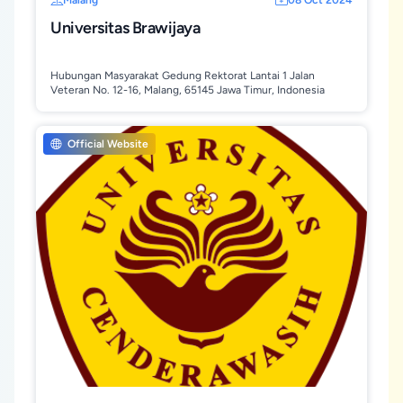
Malang
08 Oct 2024
Universitas Brawijaya
Hubungan Masyarakat Gedung Rektorat Lantai 1 Jalan
Veteran No. 12-16, Malang, 65145 Jawa Timur, Indonesia
Official Website