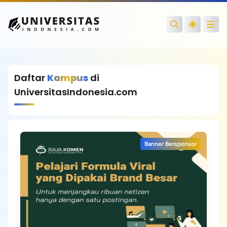
Open
Search
Daftar
Kampus
di
UniversitasIndonesia.com
Banner Bersponsor