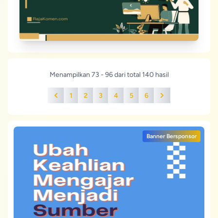
Menampilkan 73 - 96 dari total 140 hasil
1
2
3
4
5
6
Previous
Next
Banner Bersponsor