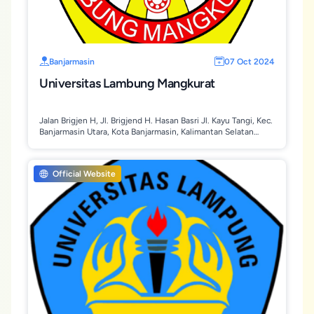
Banjarmasin
07 Oct 2024
Universitas Lambung Mangkurat
Jalan Brigjen H, Jl. Brigjend H. Hasan Basri Jl. Kayu Tangi, Kec.
Banjarmasin Utara, Kota Banjarmasin, Kalimantan Selatan
70123
Official Website