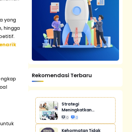
ta yang
n, hingga
titif.
enarik
Rekomendasi Terbaru
lengkap
oal
Strategi
Meningkatkan
Penjualan Melalui
0
0
Digital Ma...
 untuk
Kehormatan Tidak