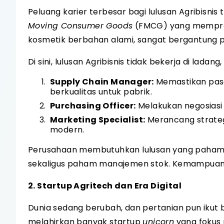
Peluang karier terbesar bagi lulusan Agribisnis
Moving Consumer Goods
(FMCG) yang memprodu
kosmetik berbahan alami, sangat bergantung 
Di sini, lulusan Agribisnis tidak bekerja di ladan
Supply Chain Manager:
Memastikan paso
berkualitas untuk pabrik.
Purchasing Officer:
Melakukan negosias
Marketing Specialist:
Merancang strateg
modern.
Perusahaan membutuhkan lulusan yang paham k
sekaligus paham manajemen stok. Kemampuan uni
2. Startup Agritech dan Era Digital
Dunia sedang berubah, dan pertanian pun ikut 
melahirkan banyak startup
unicorn
yang fokus