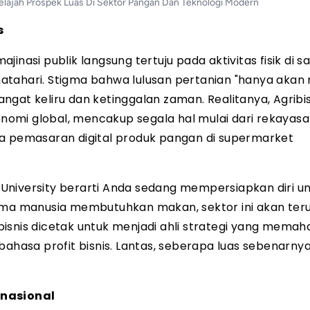
jelajah Prospek Luas Di Sektor Pangan Dan Teknologi Modern
s
ajinasi publik langsung tertuju pada aktivitas fisik di s
atahari. Stigma bahwa lulusan pertanian "hanya akan 
gat keliru dan ketinggalan zaman. Realitanya, Agribis
omi global, mencakup segala hal mulai dari rekayasa
ga pemasaran digital produk pangan di supermarket
University berarti Anda sedang mempersiapkan diri u
lama manusia membutuhkan makan, sektor ini akan ter
isnis dicetak untuk menjadi ahli strategi yang memah
bahasa profit bisnis. Lantas, seberapa luas sebenarny
inasional