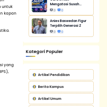
Mengatasi Susah
h untuk
Tidur Akibat Stres
0
0
an kapan
Anies Baswedan Figur
Terpilih Generasi Z
tika.
0
0
Kategori Populer
si yang
BPS),
Artikel Pendidikan
Berita Kampus
Artikel Umum