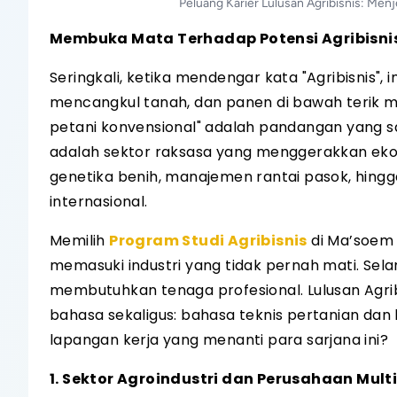
Peluang Karier Lulusan Agribisnis: Men
Membuka Mata Terhadap Potensi Agribisni
Seringkali, ketika mendengar kata "Agribisnis", im
mencangkul tanah, dan panen di bawah terik m
petani konvensional" adalah pandangan yang san
adalah sektor raksasa yang menggerakkan ekon
genetika benih, manajemen rantai pasok, hing
internasional.
Memilih
Program Studi Agribisnis
di Ma’soem 
memasuki industri yang tidak pernah mati. Se
membutuhkan tenaga profesional. Lulusan Agrib
bahasa sekaligus: bahasa teknis pertanian dan 
lapangan kerja yang menanti para sarjana ini?
1. Sektor Agroindustri dan Perusahaan Mult