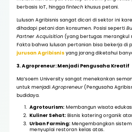
berbasis IoT, hingga
fintech
khusus petani.
Lulusan Agribisnis sangat dicari di sektor ini
dihadapi petani dan konsumen. Posisi seperti
Bu
Partner Acquisition
(yang bertugas merangkul mi
Fakta bahwa lulusan pertanian bisa bekerja di 
jurusan Agribisnis
yang jarang diketahui bany
3. Agropreneur: Menjadi Pengusaha Kreatif
Ma’soem University sangat menekankan semanga
untuk menjadi
Agropreneur
(Pengusaha Agribisn
budidaya.
Agrotourism:
Membangun wisata edukasi
Kuliner Sehat:
Bisnis katering organik at
Urban Farming:
Mengembangkan sistem hi
menyuplai restoran kelas atas.