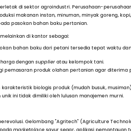
 terletak di sektor agroindustri. Perusahaan-perusaha
ksi makanan instan, minuman, minyak goreng, kopi,
pada pasokan bahan baku pertanian.
g, melainkan di kantor sebagai:
kan bahan baku dari petani tersedia tepat waktu da
i harga dengan
supplier
atau kelompok tani.
i pemasaran produk olahan pertanian agar diterima 
arakteristik biologis produk (mudah busuk, musiman
k ini tidak dimiliki oleh lulusan manajemen murni.
berevolusi. Gelombang "Agritech" (Agriculture Techno
 pada
marketplace
sayur segar, aplikasi pemantauan