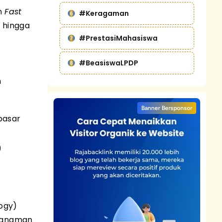
an
Fast
#Keragaman
 hingga
#PrestasiMahasiswa
#BeasiswaLPDP
n
Banner Bersponsor
pasar
)
logy)
 tanaman