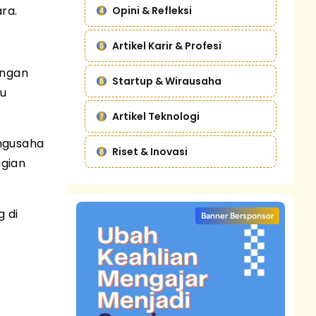
ra.
Opini & Refleksi
Artikel Karir & Profesi
engan
Startup & Wirausaha
tu
Artikel Teknologi
engusaha
Riset & Inovasi
agian
 di
Banner Bersponsor