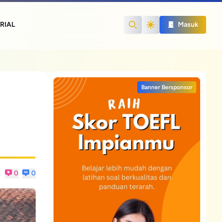
RIAL
Masuk
Search
Banner Bersponsor
0
0