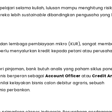
elajari selama kuliah, lulusan mampu menghitung risi
reka lebih
sustainable
dibandingkan pengusaha yang
h dan lembaga pembiayaan mikro (KUR), sangat memb
 perlu menyalurkan kredit kepada petani atau perusah
ri pinjaman, bank butuh analis yang paham siklus panen
isnis berperan sebagai
Account Officer
atau
Credit A
ilai kelayakan bisnis calon debitur agraris, sebuah
nia perbankan.
lah primadona ekspor Indonesia. Perusahaan perdagang