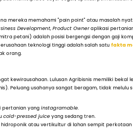
 karena mereka memahami "pain point" atau masalah nya
siness Development
,
Product Owner
aplikasi pertania
tra petani) adalah posisi bergengsi dengan gaji kompe
perusahaan teknologi tinggi adalah salah satu
fakta m
ak orang.
t kewirausahaan. Lulusan Agribisnis memiliki bekal 
is). Peluang usahanya sangat beragam, tidak melulu s
 pertanian yang
instagramable
.
au
cold-pressed juice
yang sedang tren.
droponik atau vertikultur di lahan sempit perkotaan