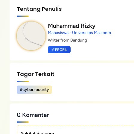
Tentang Penulis
Muhammad Rizky
Mahasiswa - Universitas Ma'soem
Writer from Bandung
PROFIL
Tagar Terkait
#cybersecurity
0 Komentar
YukBelajar.com