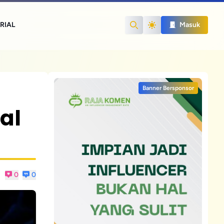
RIAL
Masuk
Search
Banner Bersponsor
al
0
0