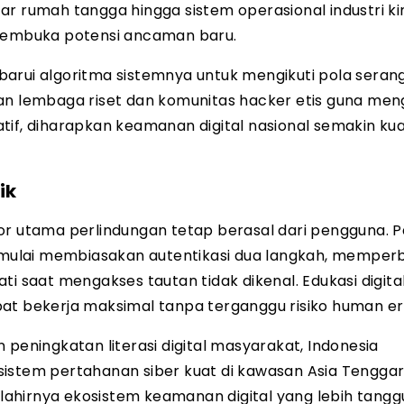
r rumah tangga hingga sistem operasional industri ki
 membuka potensi ancaman baru.
barui algoritma sistemnya untuk mengikuti pola seran
an lembaga riset dan komunitas hacker etis guna meng
tif, diharapkan keamanan digital nasional semakin ku
ik
or utama perlindungan tetap berasal dari pengguna. 
ulai membiasakan autentikasi dua langkah, memperb
ti saat mengakses tautan tidak dikenal. Edukasi digita
at bekerja maksimal tanpa terganggu risiko human er
 peningkatan literasi digital masyarakat, Indonesia
sistem pertahanan siber kuat di kawasan Asia Tenggar
l lahirnya ekosistem keamanan digital yang lebih tang