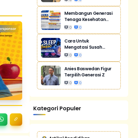
Membangun Generasi
Tenaga Kesehatan
Unggul Dan Men...
0
0
ersponsor
Cara Untuk
Mengatasi Susah
Tidur Akibat Stres
0
0
Anies Baswedan Figur
Terpilih Generasi Z
0
0
Kategori Populer