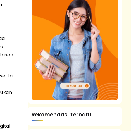
a.
.
ga
pat
etasan
 serta
bukan
Rekomendasi Terbaru
ital