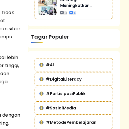
Meningkatkan
Penjualan Melalui
 Tidak
0
0
Digital Marketing
get
Untuk Bisnis Yang
nan siber
Lebih Kompetitif
Tagar Populer
mampu
ai lebih
#AI
r tinggi,
haan
#DigitalLiteracy
agai
#PartisipasiPublik
#SosialMedia
ja dengan
#MetodePembelajaran
ing,