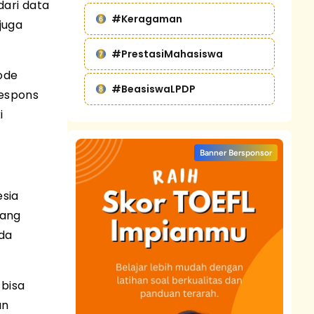
dari data
#Keragaman
juga
#PrestasiMahasiswa
ode
#BeasiswaLPDP
respons
i
Banner Bersponsor
esia
yang
da
 bisa
an