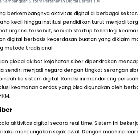
a Kembangkan Sistem Pertahanan Digital Berbasis AI
g berkembangnya aktivitas digital di berbagai sektor.
 kecil hingga institusi pendidikan turut menjadi tar
hat urgensi tersebut, sebuah startup teknologi keama
n digital berbasis kecerdasan buatan yang diklaim 
 metode tradisional.
ian global akibat kejahatan siber diperkirakan mencap
sia sendiri menjadi negara dengan tingkat serangan sibe
ndah ke sistem digital. Kondisi ini mendorong perusa
solusi keamanan cerdas yang bisa digunakan oleh berb
UMKM.
iber
la aktivitas digital secara real time. Sistem ini beker
erilaku mencurigakan sejak awal. Dengan machine learn