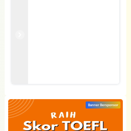
Previous
Next
Banner Bersponsor