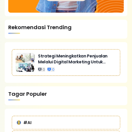
Rekomendasi Trending
Strategi Meningkatkan Penjualan
Melalui Digital Marketing Untuk
Bisnis Yang Lebih Kompetitif
0
0
Tagar Populer
#AI