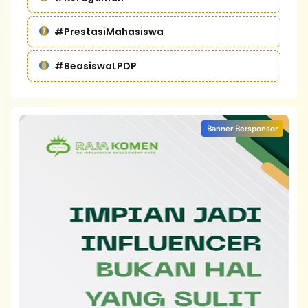
#PrestasiMahasiswa
#BeasiswaLPDP
Banner Bersponsor