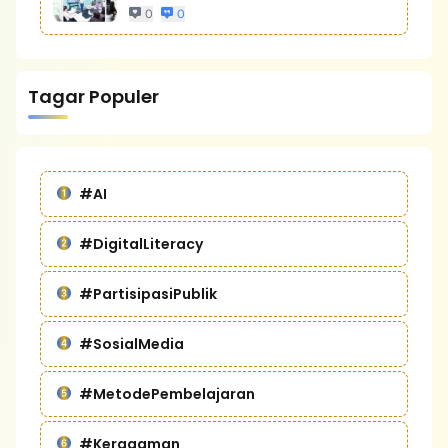
Bisnis Yang Lebih Kompetitif
0
0
Tagar Populer
#AI
#DigitalLiteracy
#PartisipasiPublik
#SosialMedia
#MetodePembelajaran
#Keragaman