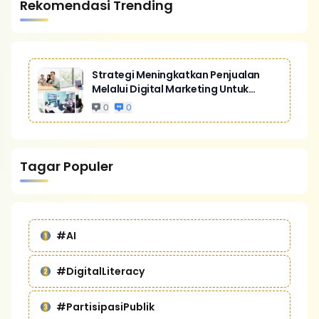
Rekomendasi Trending
Strategi Meningkatkan Penjualan
Melalui Digital Marketing Untuk
Bisnis Yang Lebih Kompetitif
0
0
Tagar Populer
#AI
#DigitalLiteracy
#PartisipasiPublik