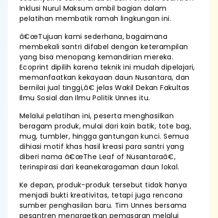
Inklusi Nurul Maksum ambil bagian dalam
pelatihan membatik ramah lingkungan ini.
â€œTujuan kami sederhana, bagaimana
membekali santri difabel dengan keterampilan
yang bisa menopang kemandirian mereka.
Ecoprint dipilih karena teknik ini mudah dipelajari,
memanfaatkan kekayaan daun Nusantara, dan
bernilai jual tinggi,â€ jelas Wakil Dekan Fakultas
Ilmu Sosial dan Ilmu Politik Unnes itu.
Melalui pelatihan ini, peserta menghasilkan
beragam produk, mulai dari kain batik, tote bag,
mug, tumbler, hingga gantungan kunci. Semua
dihiasi motif khas hasil kreasi para santri yang
diberi nama â€œThe Leaf of Nusantaraâ€,
terinspirasi dari keanekaragaman daun lokal.
Ke depan, produk-produk tersebut tidak hanya
menjadi bukti kreativitas, tetapi juga rencana
sumber penghasilan baru. Tim Unnes bersama
pesantren menargetkan pemasaran melalui