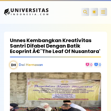
Open
Search
Unnes Kembangkan Kreativitas
Santri Difabel Dengan Batik
Ecoprint Â€˜The Leaf Of Nusantara'
Dwi Hermawan
0
0