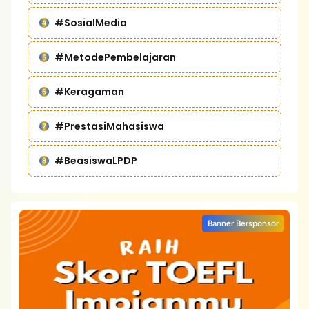
#SosialMedia
#MetodePembelajaran
#Keragaman
#PrestasiMahasiswa
#BeasiswaLPDP
Banner Bersponsor