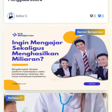
Editor C.
0
0
Banner Bersponsor
Refleksi P.