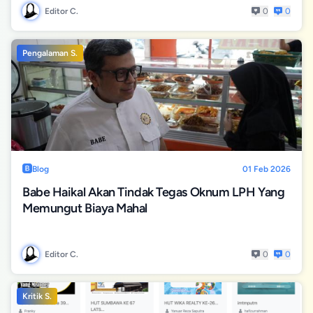
Editor C.
0
0
Pengalaman S.
Blog
01 Feb 2026
Babe Haikal Akan Tindak Tegas Oknum LPH Yang
Memungut Biaya Mahal
Editor C.
0
0
Kritik S.