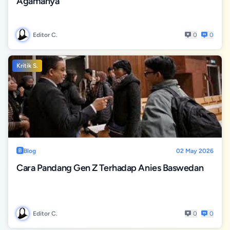
Agamanya
Editor C.
0
0
Kritik S.
Blog
02 May 2026
Cara Pandang Gen Z Terhadap Anies Baswedan
Editor C.
0
0