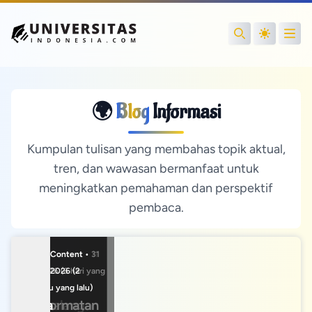
Open
Search
🌍
Blog
Informasi
Kumpulan tulisan yang membahas topik aktual,
tren, dan wawasan bermanfaat untuk
meningkatkan pemahaman dan perspektif
pembaca.
Editor Content • 31
Editor Content •
Editor Content • 11
Jul 2026 (6 hari yang
22 Jul 2026 (2
Jul 2026 (3
lalu)
minggu yang lalu)
minggu yang lalu)
Kehormatan
Cara
Petualangan