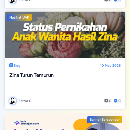
Editor C.
0
0
Nasihat UAK
Blog
10 May 2026
Zina Turun Temurun
Editor C.
0
0
Banner Bersponsor