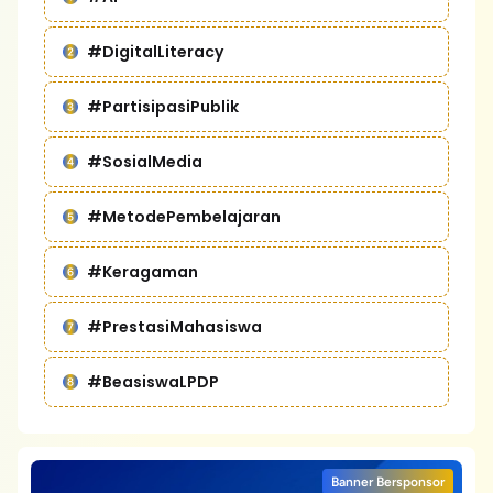
#DigitalLiteracy
#PartisipasiPublik
#SosialMedia
#MetodePembelajaran
#Keragaman
#PrestasiMahasiswa
#BeasiswaLPDP
Banner Bersponsor