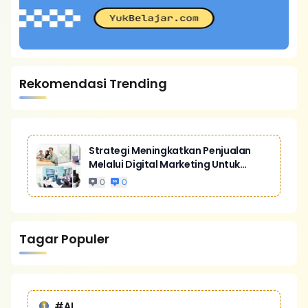
Rekomendasi Trending
Strategi Meningkatkan Penjualan
Melalui Digital Marketing Untuk
Bisnis Yang Lebih Kompetitif
0
0
Tagar Populer
#AI