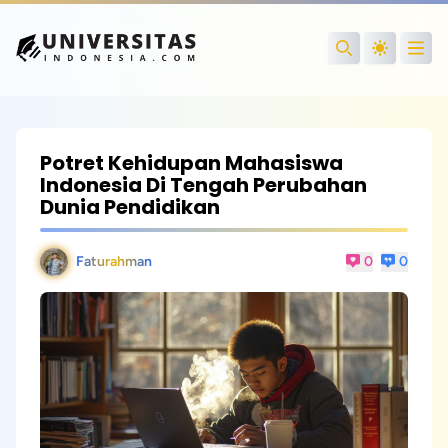
Open
Search
Potret Kehidupan Mahasiswa
Indonesia Di Tengah Perubahan
Dunia Pendidikan
Faturahman
0
0