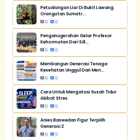
Petualangan Liar Di Bukit Lawang:
Orangutan Sumatr...
0
0
Penganugerahan Gelar Profesor
Kehormatan Dari Sill...
0
0
Membangun Generasi Tenaga
Kesehatan Unggul Dan Men...
0
0
Cara Untuk Mengatasi Susah Tidur
Akibat Stres
0
0
Anies Baswedan Figur Terpilih
Generasi Z
0
0